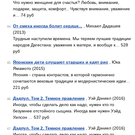
Что нужно женщине для счастья? Любовь, внимание,
подарки, защита, комфорт... Чувствуя внимание, уважение
и… 74 руб
От смеха иногда болит сердце...
, Михаил Дадашев
44
(2013)
Трудные наступили времена. Мы теряем лучшие традиции
народов Дагестана: уважение к матери, и вообще к… 528
руб
Японские дети слушают старших и едят рис
, Юка
45
Ямамото (2015)
Япония - страна контрастов, в которой гармонично
сочетаются вековые традиции и модернистические идеи…
221 руб
Дэдпул. Том 2. Темное правление
, Уэй Дэниел (2016)
46
Иногда, чтобы сделать дело как надо, нужен кто-то
безумнее отстойного сыщика. Иногда вам нужен Уэйд
Уилсон … 537 руб
Дэдпул. Том 2. Темное правление
, Уэй Дэниел (2016)
47
Иногда, чтобы сделать дело как надо, нужен кто-то